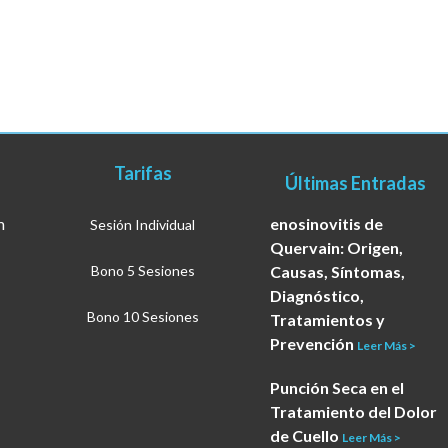
Tarifas
Últimas Entradas
m
enosinovitis de
Sesión Individual
Quervain: Origen,
Bono 5 Sesiones
Causas, Síntomas,
Diagnóstico,
Bono 10 Sesiones
Tratamientos y
Prevención
Leer Más >
Punción Seca en el
Tratamiento del Dolor
de Cuello
Leer Más >