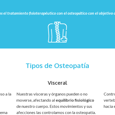
tratamiento fisioterapéutico con el osteopático con el objetivo de
Tipos de Osteopatía
Visceral
so a la
Nuestras vísceras y órganos pueden o no
Contro
moverse, afectando al
equilibrio fisiológico
verteb
de nuestro cuerpo. Estos movimientos y sus
hacia 
stema
afecciones las controlamos con la osteopatía.