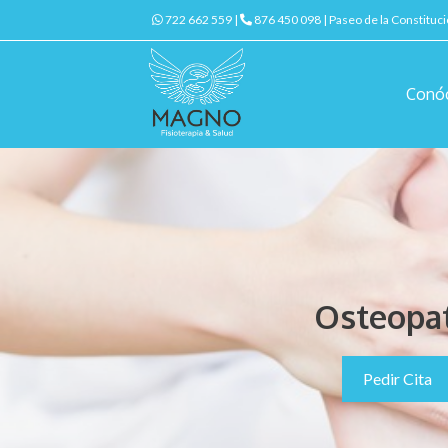
722 662 559 |
876 450 098 | Paseo de la Constituc
Conó
Osteopat
Pedir Cita