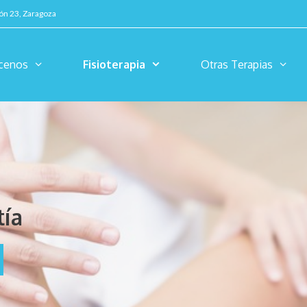
ión 23, Zaragoza
cenos
Fisioterapia
Otras Terapias
ía