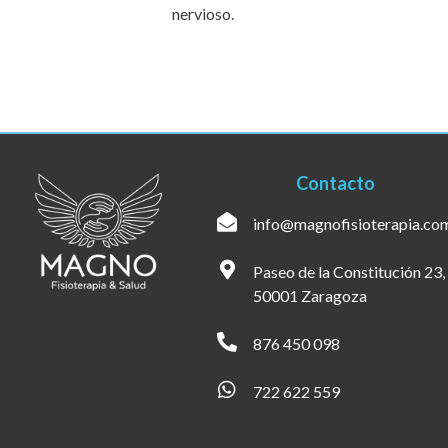
nervioso.
Contacto
info@magnofisioterapia.co
Paseo de la Constitución 23,
50001 Zaragoza
876 450 098
722 622 559