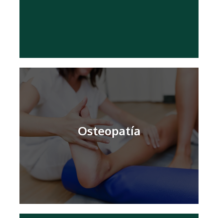
Se focaliza sobre las necesidades de cada
Fisioterapia Neurológica
VER MÁS
Osteopatía
enfoque holístico sobre el origen del problema.
sistema óseo y muscular, obteniendo un
La osteopatía proporciona una visión global del
Osteopatía Estructural