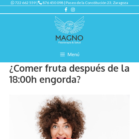
722 662 559 |
876 450 098 | Paseo de la Constitución 23, Zaragoza
Menú
¿Comer fruta después de la
18:00h engorda?